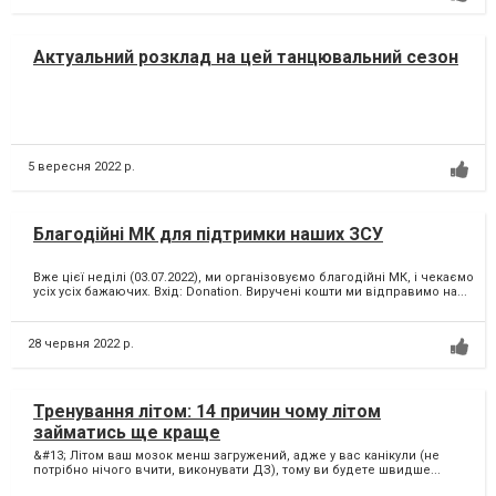
Актуальний розклад на цей танцювальний сезон
5 вересня 2022 р.
Благодійні МК для підтримки наших ЗСУ
Вже цієї неділі (03.07.2022), ми організовуємо благодійні МК, і чекаємо
усіх усіх бажаючих. Вхід: Donation. Виручені кошти ми відправимо на...
28 червня 2022 р.
Тренування літом: 14 причин чому літом
займатись ще краще
&#13; Літом ваш мозок менш загружений, адже у вас канікули (не
потрібно нічого вчити, виконувати ДЗ), тому ви будете швидше...