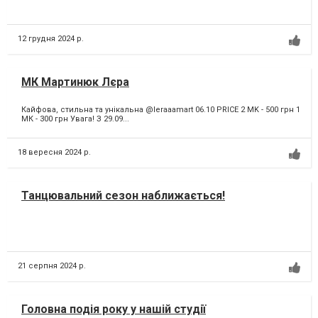
12 грудня 2024 р.
МК Мартинюк Лєра
Кайфова, стильна та унікальна @leraaamart 06.10 PRICE 2 MK - 500 грн 1
МК - 300 грн Увага! З 29.09...
18 вересня 2024 р.
Танцювальний сезон наближається!
21 серпня 2024 р.
Головна подія року у нашій студії