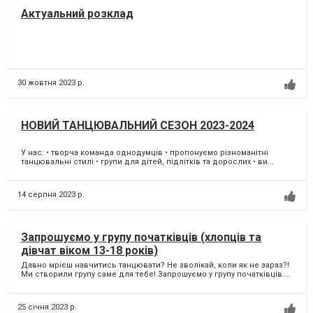
Актуальний розклад
30 жовтня 2023 р.
НОВИЙ ТАНЦЮВАЛЬНИЙ СЕЗОН 2023-2024
У нас: • творча команда однодумців • пропонуємо різноманітні
танцювальні стилі • групи для дітей, підлітків та дорослих • ви...
14 серпня 2023 р.
Запрошуємо у групу початківців (хлопців та
дівчат віком 13-18 років)
Давно мрієш навчитись танцювати? Не зволікай, коли як не зараз?!
Ми створили групу саме для тебе! Запрошуємо у групу початківців....
25 січня 2023 р.