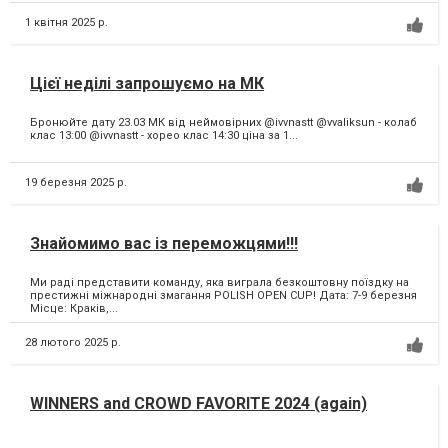
1 квітня 2025 р.
Цієї неділі запрошуємо на МК
Бронюйте дату 23.03 МК від неймовірних @ivvnastt @vvaliksun - колаб
клас 13:00 @ivvnastt - хорео клас 14:30 ціна за 1...
19 березня 2025 р.
Знайомимо вас із переможцями!!!
Ми раді представити команду, яка виграла безкоштовну поїздку на
престижні міжнародні змагання POLISH OPEN CUP! Дата: 7-9 березня
Місце: Краків,...
28 лютого 2025 р.
WINNERS and CROWD FAVORITE 2024 (again)