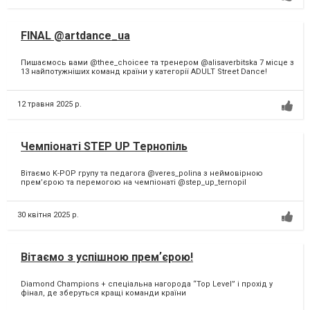
FINAL @artdance_ua
Пишаємось вами @thee_choicee та тренером @alisaverbitska 7 місце з
13 найпотужніших команд країни у категорії ADULT Street Dance!
12 травня 2025 р.
Чемпіонаті STEP UP Тернопіль
Вітаємо K-POP групу та педагога @veres_polina з неймовірною
премʼєрою та перемогою на чемпіонаті @step_up_ternopil
30 квітня 2025 р.
Вітаємо з успішною премʼєрою!
Diamond Champions + спеціальна нагорода “Top Level” і прохід у
фінал, де зберуться кращі команди країни