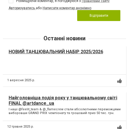
Розміщуючи коментар, я погоджуюся з
Правилами сайту
Авторизуватись
або
Написати коментар анонімно
Відправити
Останні новини
НОВИЙ ТАНЦЮВАЛЬНИЙ НАБІР 2025/2026
1 вересня 2025 р.
Найголовніша подія року у танцювальному світі
FINAL @artdance_ua
І наші @feelit_team & @_flamecrew стали абсолютними переможцями
виборовши GRAND PRIX чемпіонату та грошовий приз 50 тис. грн.
12 травня 2025 р.