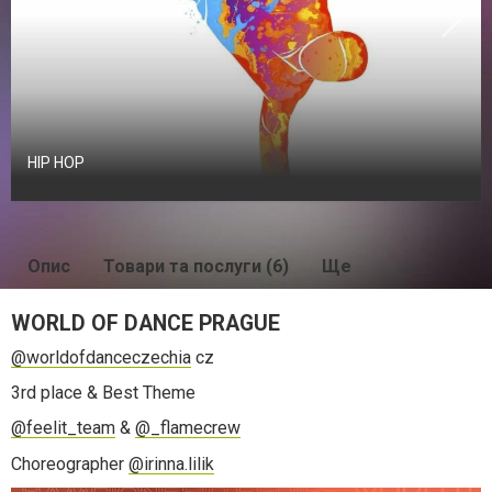
HIP HOP
Опис
Товари та послуги (6)
Ще
WORLD OF DANCE PRAGUE
@worldofdanceczechia
cz
3rd place & Best Theme
@feelit_team
&
@_flamecrew
Choreographer
@irinna.lilik